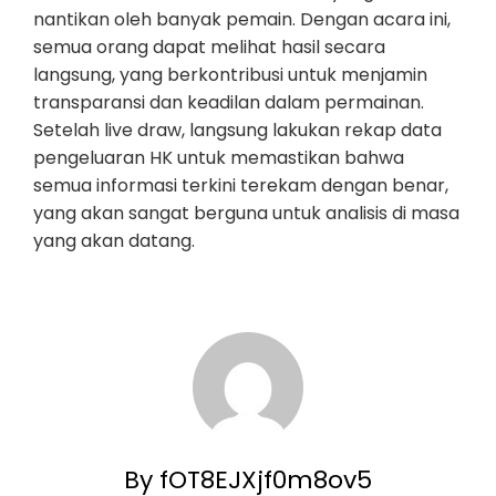
nantikan oleh banyak pemain. Dengan acara ini,
semua orang dapat melihat hasil secara
langsung, yang berkontribusi untuk menjamin
transparansi dan keadilan dalam permainan.
Setelah live draw, langsung lakukan rekap data
pengeluaran HK untuk memastikan bahwa
semua informasi terkini terekam dengan benar,
yang akan sangat berguna untuk analisis di masa
yang akan datang.
By fOT8EJXjf0m8ov5