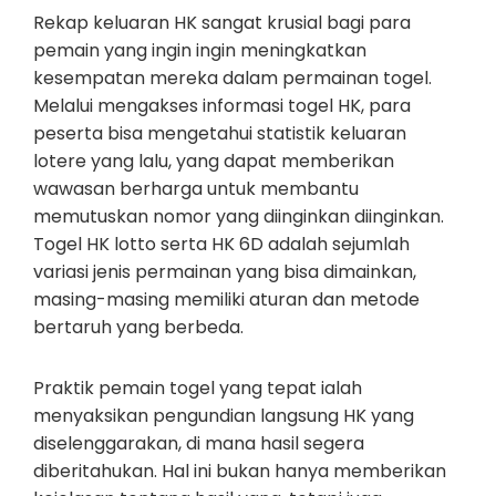
Rekap keluaran HK sangat krusial bagi para
pemain yang ingin ingin meningkatkan
kesempatan mereka dalam permainan togel.
Melalui mengakses informasi togel HK, para
peserta bisa mengetahui statistik keluaran
lotere yang lalu, yang dapat memberikan
wawasan berharga untuk membantu
memutuskan nomor yang diinginkan diinginkan.
Togel HK lotto serta HK 6D adalah sejumlah
variasi jenis permainan yang bisa dimainkan,
masing-masing memiliki aturan dan metode
bertaruh yang berbeda.
Praktik pemain togel yang tepat ialah
menyaksikan pengundian langsung HK yang
diselenggarakan, di mana hasil segera
diberitahukan. Hal ini bukan hanya memberikan