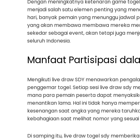
Dengan meningkatnya ketenaran game togel, 
menjadi salah satu elemen penting yang mena
hari, banyak pemain yang menunggu jadwal p
yang akan membawa membawa mereka menda
sekedar sebagai event, akan tetapi juga menj
seluruh Indonesia.
Manfaat Partisipasi da
Mengikuti live draw SDY menawarkan penga
penggemar togel. Setiap sesi live draw sdy m
mana para pemain peserta dapat menyaksika
menantikan lama. Hal ini tidak hanya memper
kesenangan saat angka yang mereka taruhka
kebahagiaan saat melihat nomor yang sesuai 
Di samping itu, live draw togel sdy memberik