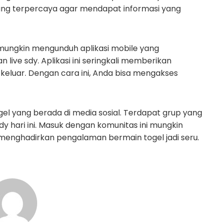
ang terpercaya agar mendapat informasi yang
 mungkin mengunduh aplikasi mobile yang
live sdy. Aplikasi ini seringkali memberikan
g keluar. Dengan cara ini, Anda bisa mengakses
 yang berada di media sosial. Terdapat grup yang
sdy hari ini. Masuk dengan komunitas ini mungkin
nghadirkan pengalaman bermain togel jadi seru.