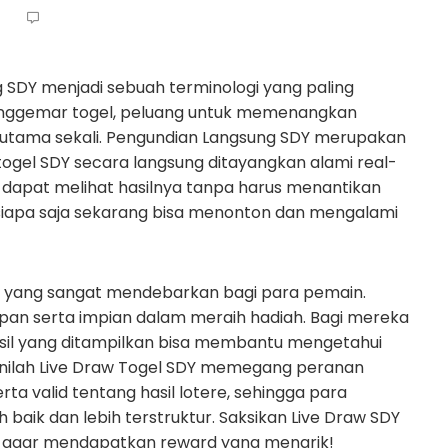
ng SDY menjadi sebuah terminologi yang paling
 penggemar togel, peluang untuk memenangkan
n utama sekali. Pengundian Langsung SDY merupakan
togel SDY secara langsung ditayangkan alami real-
dapat melihat hasilnya tanpa harus menantikan
siapa saja sekarang bisa menonton dan mengalami
 yang sangat mendebarkan bagi para pemain.
pan serta impian dalam meraih hadiah. Bagi mereka
sil yang ditampilkan bisa membantu mengetahui
inilah Live Draw Togel SDY memegang peranan
ta valid tentang hasil lotere, sehingga para
baik dan lebih terstruktur. Saksikan Live Draw SDY
 agar mendapatkan reward yang menarik!