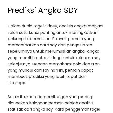
Prediksi Angka SDY
Dalam dunia togel sidney, analisis angka menjadi
salah satu kunci penting untuk meningkatkan
peluang keberhasilan. Banyak pemain yang
memanfaatkan data sdy dari pengeluaran
sebelumnya untuk merumuskan angka-angka
yang memiliki potensi tinggi untuk keluaran sdy
selanjutnya. Dengan memahami pola dan tren
yang muncul dari sdy hari ini, pemain dapat
membuat prediksi yang lebih tepat dan
strategis.
Selain itu, metode perhitungan yang sering
digunakan kalangan pemain adalah analisis
statistik dari angka sdy. Para penggemar togel