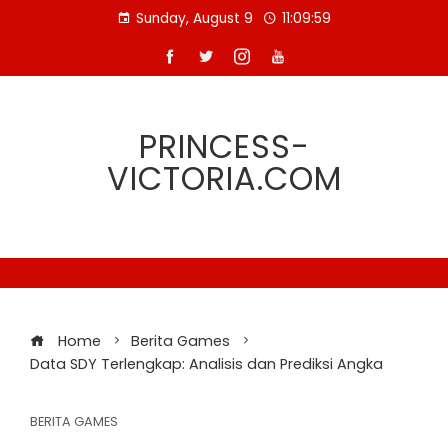
Skip
Sunday, August 9
11:09:59
to
content
PRINCESS-
VICTORIA.COM
Home
Berita Games
Data SDY Terlengkap: Analisis dan Prediksi Angka
BERITA GAMES