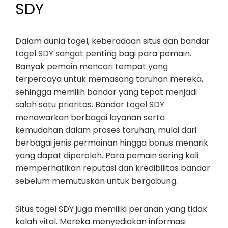
SDY
Dalam dunia togel, keberadaan situs dan bandar
togel SDY sangat penting bagi para pemain.
Banyak pemain mencari tempat yang
terpercaya untuk memasang taruhan mereka,
sehingga memilih bandar yang tepat menjadi
salah satu prioritas. Bandar togel SDY
menawarkan berbagai layanan serta
kemudahan dalam proses taruhan, mulai dari
berbagai jenis permainan hingga bonus menarik
yang dapat diperoleh. Para pemain sering kali
memperhatikan reputasi dan kredibilitas bandar
sebelum memutuskan untuk bergabung.
Situs togel SDY juga memiliki peranan yang tidak
kalah vital. Mereka menyediakan informasi