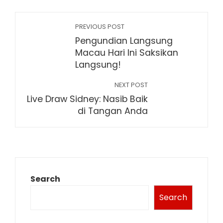
PREVIOUS POST
Pengundian Langsung
Macau Hari Ini Saksikan
Langsung!
NEXT POST
Live Draw Sidney: Nasib Baik
di Tangan Anda
Search
Search