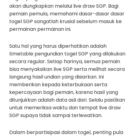
akan diungkapkan melalui live draw SGP. Bagi
pemain pemula, memahami dasar-dasar dasar
togel SGP sangatlah krusial sebelum masuk ke
permainan permainan ini.
Satu hal yang harus diperhatikan adalah
timetable pengundian togel SGP yang dilakukan
secara regular. Setiap harinya, semua pemain
bisa menyaksikan live SGP serta melihat secara
langsung hasil undian yang disiarkan. Ini
memberikan kepada keterbukaan serta
kepercayaan bagi pemain, karena hasil yang
ditunjukkan adalah data asli dari. Selalu pastikan
untuk memeriksa waktu dan tempat live draw
SGP supaya tidak sampai terlewatkan.
Dalam berpartisipasi dalam togel, penting pula