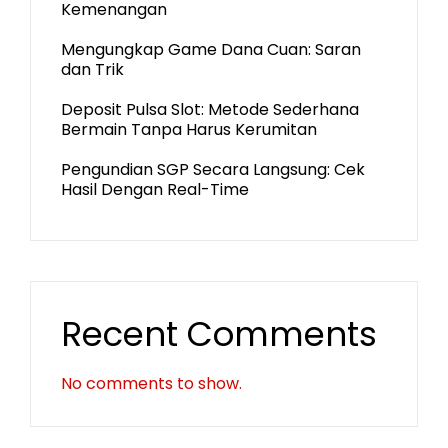
Kemenangan
Mengungkap Game Dana Cuan: Saran
dan Trik
Deposit Pulsa Slot: Metode Sederhana
Bermain Tanpa Harus Kerumitan
Pengundian SGP Secara Langsung: Cek
Hasil Dengan Real-Time
Recent Comments
No comments to show.