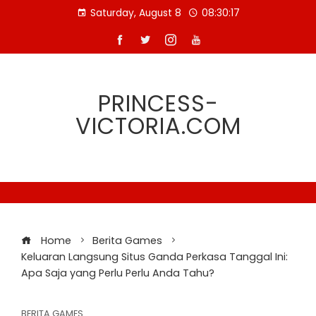
Skip
Saturday, August 8
08:30:18
to
content
PRINCESS-
VICTORIA.COM
Home
Berita Games
Keluaran Langsung Situs Ganda Perkasa Tanggal Ini:
Apa Saja yang Perlu Perlu Anda Tahu?
BERITA GAMES