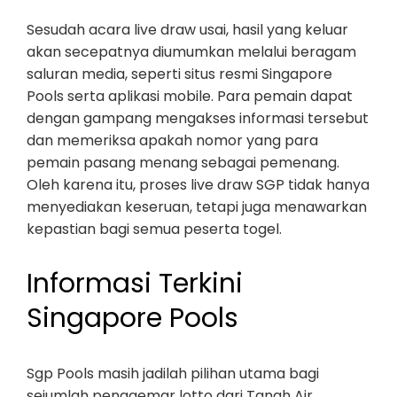
Sesudah acara live draw usai, hasil yang keluar
akan secepatnya diumumkan melalui beragam
saluran media, seperti situs resmi Singapore
Pools serta aplikasi mobile. Para pemain dapat
dengan gampang mengakses informasi tersebut
dan memeriksa apakah nomor yang para
pemain pasang menang sebagai pemenang.
Oleh karena itu, proses live draw SGP tidak hanya
menyediakan keseruan, tetapi juga menawarkan
kepastian bagi semua peserta togel.
Informasi Terkini
Singapore Pools
Sgp Pools masih jadilah pilihan utama bagi
sejumlah penggemar lotto dari Tanah Air,