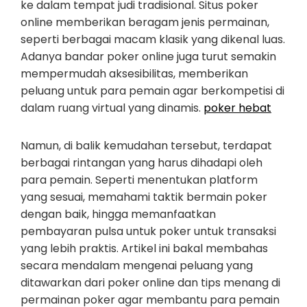
ke dalam tempat judi tradisional. Situs poker
online memberikan beragam jenis permainan,
seperti berbagai macam klasik yang dikenal luas.
Adanya bandar poker online juga turut semakin
mempermudah aksesibilitas, memberikan
peluang untuk para pemain agar berkompetisi di
dalam ruang virtual yang dinamis.
poker hebat
Namun, di balik kemudahan tersebut, terdapat
berbagai rintangan yang harus dihadapi oleh
para pemain. Seperti menentukan platform
yang sesuai, memahami taktik bermain poker
dengan baik, hingga memanfaatkan
pembayaran pulsa untuk poker untuk transaksi
yang lebih praktis. Artikel ini bakal membahas
secara mendalam mengenai peluang yang
ditawarkan dari poker online dan tips menang di
permainan poker agar membantu para pemain