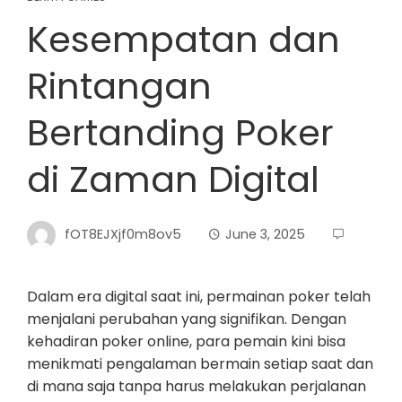
Kesempatan dan
Rintangan
Bertanding Poker
di Zaman Digital
fOT8EJXjf0m8ov5
June 3, 2025
Dalam era digital saat ini, permainan poker telah
menjalani perubahan yang signifikan. Dengan
kehadiran poker online, para pemain kini bisa
menikmati pengalaman bermain setiap saat dan
di mana saja tanpa harus melakukan perjalanan