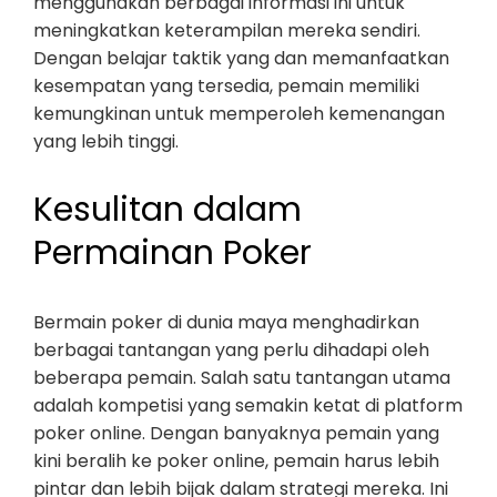
menggunakan berbagai informasi ini untuk
meningkatkan keterampilan mereka sendiri.
Dengan belajar taktik yang dan memanfaatkan
kesempatan yang tersedia, pemain memiliki
kemungkinan untuk memperoleh kemenangan
yang lebih tinggi.
Kesulitan dalam
Permainan Poker
Bermain poker di dunia maya menghadirkan
berbagai tantangan yang perlu dihadapi oleh
beberapa pemain. Salah satu tantangan utama
adalah kompetisi yang semakin ketat di platform
poker online. Dengan banyaknya pemain yang
kini beralih ke poker online, pemain harus lebih
pintar dan lebih bijak dalam strategi mereka. Ini