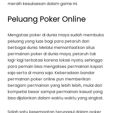
meraih kesuksesan dalam game ini.
Peluang Poker Online
Mengatasi poker di dunia maya sudah membuka
peluang yang luas bagi para petaruh dari
berbagai dunia. Melalui memanfaatkan situs
permainan poker di dunia maya, petaruh tak
lagi-lagi terbatasi karena lokasi nyata, sehingga
para pemain bisa mengakses permainan kapan
saja serta di mana saja. Keberadaan bandar
permainan poker online pun memberikan
beragam permainan yang lebih lebih, mulai dari
kompetisi besar sampai permainan kasual yang
bisa dijalankan dalam waktu waktu yang singkat.
Salah satu kesempatan terunggul dalam poker