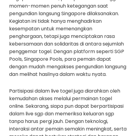
momen-momen penuh ketegangan saat
pengundian langsung Singapore dilaksanakan.
Kegiatan ini tidak hanya menghadirkan
kesempatan untuk memenangkan
penghargaan, tetapi juga menciptakan rasa
kebersamaan dan solidaritas di antara sejumlah
penggemar togel. Dengan platform seperti SGP
Pools, Singapore Pools, para pemain dapat
dengan mudah mengakses pengundian langsung
dan melihat hasilnya dalam waktu nyata.
Partisipasi dalam live togel juga diarahkan oleh
kemudahan akses melalui permainan togel
online. Sekarang, siapa pun dapat berpartisipasi
dalam live sgp dan memeriksa keluaran sgp
tanpa harus pergi jauh. Dengan teknologi,
interaksi antar pemain semakin meningkat, serta