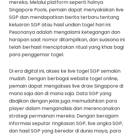
mereka. Melalui platform seperti halnya
Singapore Pools, pemain dapat menyaksikan live
SGP dan mendapatkan berita terbaru tentang
keluaran SGP atau hasil undian togel hari ini.
Pesonanya adalah mengalami ketegangan dan
harapan saat nomor ditampilkan, dan suasana ini
telah berhasil menciptakan ritual yang khas bagi
para penggemar togel.
Di era digital ini, akses ke live togel SGP semakin
mudah. Dengan berbagai website togel online,
pemain dapat mengakses live draw Singapore di
mana saja dan di mana saja. Data SGP yang
disajikan dengan jelas juga memudahkan para
player dalam menganalisis dan merencanakan
strategi permainan mereka. Dengan beragam
informasi seputar ringkasan SGP, live angka SGP,
dan hasil SGP yang beredar di dunia maya, para