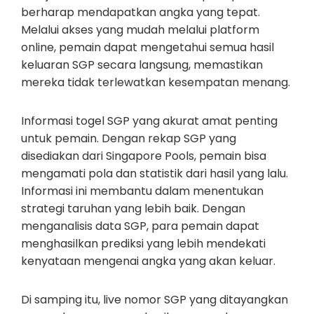
berharap mendapatkan angka yang tepat.
Melalui akses yang mudah melalui platform
online, pemain dapat mengetahui semua hasil
keluaran SGP secara langsung, memastikan
mereka tidak terlewatkan kesempatan menang.
Informasi togel SGP yang akurat amat penting
untuk pemain. Dengan rekap SGP yang
disediakan dari Singapore Pools, pemain bisa
mengamati pola dan statistik dari hasil yang lalu.
Informasi ini membantu dalam menentukan
strategi taruhan yang lebih baik. Dengan
menganalisis data SGP, para pemain dapat
menghasilkan prediksi yang lebih mendekati
kenyataan mengenai angka yang akan keluar.
Di samping itu, live nomor SGP yang ditayangkan