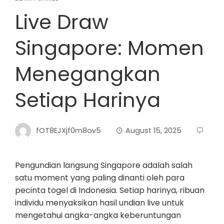
Live Draw
Singapore: Momen
Menegangkan
Setiap Harinya
fOT8EJXjf0m8ov5
August 15, 2025
Pengundian langsung Singapore adalah salah
satu moment yang paling dinanti oleh para
pecinta togel di Indonesia. Setiap harinya, ribuan
individu menyaksikan hasil undian live untuk
mengetahui angka-angka keberuntungan