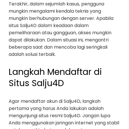
Terakhir, dalam sejumlah kasus, pengguna
mungkin mengalami kendala teknis yang
mungkin berhubungan dengan server. Apabila
situs Salju4D dalam keadaan dalam
pemeliharaan atau gangguan, akses mungkin
dapat dilakukan. Dalam situasi ini, mengantri
beberapa saat dan mencoba lagi seringkali
adalah solusi terbaik.
Langkah Mendaftar di
Situs Salju4D
Agar mendaftar akun di Salju4D, langkah
pertama yang harus Anda lakukan adalah
mengunjungi situs resmi Salju4D. Jangan lupa
Anda menggunakan jaringan internet yang stabil