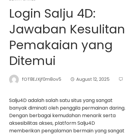
Login Salju 4D:
Jawaban Kesulitan
Pemakaian yang
Ditemui
fOT8EJXjf0m8ov5
August 12, 2025
Salju4D adalah salah satu situs yang sangat
banyak diminati oleh penggila permainan daring.
Dengan berbagai kemudahan menarik serta
aksesibilitas akses, platform Salju4D
memberikan pengalaman bermain yang sangat