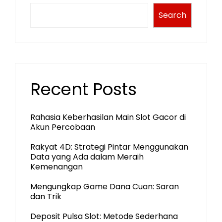
Search
Recent Posts
Rahasia Keberhasilan Main Slot Gacor di
Akun Percobaan
Rakyat 4D: Strategi Pintar Menggunakan
Data yang Ada dalam Meraih
Kemenangan
Mengungkap Game Dana Cuan: Saran
dan Trik
Deposit Pulsa Slot: Metode Sederhana