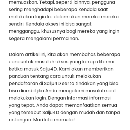
memuaskan. Tetapi, seperti lainnya, pengguna
sering menghadapi beberapa kendala saat
melakukan login ke dalam akun mereka mereka
sendiri. Kendala akses ini bisa sangat
mengganggu, khususnya bagi mereka yang ingin
segera mengalami permainan.
Dalam artikel ini, kita akan membahas beberapa
cara untuk masalah akses yang kerap ditemui
ketika masuk Salju4D. Kami akan memberikan
panduan tentang cara untuk melakukan
pendaftaran di Salju4D serta tindakan yang bisa
bisa diambil jika Anda mengalami masalah saat
melakukan login. Dengan informasi informasi
yang tepat, Anda dapat memanfaatkan semua
yang tersebut Salju4D dengan mudah dan tanpa
rintangan. Mari kita memulai!