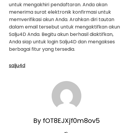
untuk mengakhiri pendaftaran. Anda akan
menerima surat elektronik konfirmasi untuk
memverifikasi akun Anda. Arahkan diri tautan
dalam email tersebut untuk mengaktifkan akun
Salju4D Anda. Begitu akun berhasil diaktifkan,
Anda siap untuk login Salju4D dan mengakses
berbagai fitur yang tersedia.
salju4d
By fOT8EJXjf0m8ov5