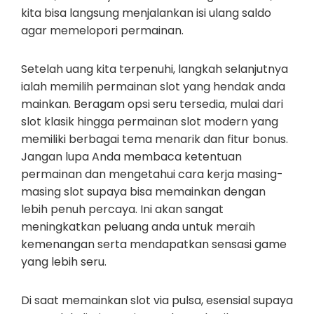
kita bisa langsung menjalankan isi ulang saldo
agar memelopori permainan.
Setelah uang kita terpenuhi, langkah selanjutnya
ialah memilih permainan slot yang hendak anda
mainkan. Beragam opsi seru tersedia, mulai dari
slot klasik hingga permainan slot modern yang
memiliki berbagai tema menarik dan fitur bonus.
Jangan lupa Anda membaca ketentuan
permainan dan mengetahui cara kerja masing-
masing slot supaya bisa memainkan dengan
lebih penuh percaya. Ini akan sangat
meningkatkan peluang anda untuk meraih
kemenangan serta mendapatkan sensasi game
yang lebih seru.
Di saat memainkan slot via pulsa, esensial supaya