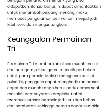
beragam penawaran menarik yang bisa
didapatkan. Bonus-bonus ini dapat dimanfaatkan
untuk menambah peluang menang, maka
membuat pengalaman permainan menjadi jadi
lebih seru dan menguntungkan.
Keunggulan Permainan
Tri
Permainan Tri memberikan akses mudah masuk
dan beragam pilihan game menarik perhatian
untuk para pemain. Melalui menggunakan slot
pulsa Tri, pengguna dapat menghadirkan proses
cepat dan mudah tanpa harus perlu cemas soal
masalah pembayaran kompleks. Hal ini
membuat proses bermain jadi seru dan bebas
dari hambatan, sehingga pemain dapat semakin