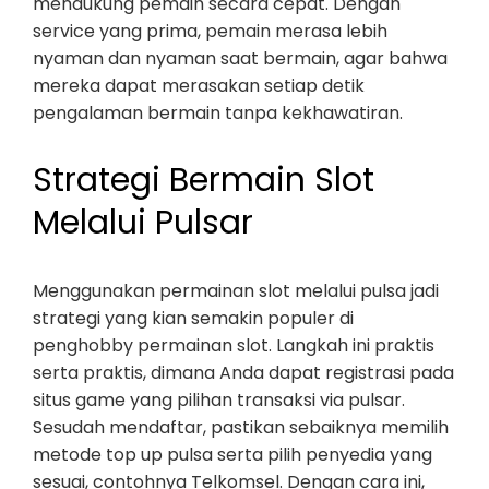
mendukung pemain secara cepat. Dengan
service yang prima, pemain merasa lebih
nyaman dan nyaman saat bermain, agar bahwa
mereka dapat merasakan setiap detik
pengalaman bermain tanpa kekhawatiran.
Strategi Bermain Slot
Melalui Pulsar
Menggunakan permainan slot melalui pulsa jadi
strategi yang kian semakin populer di
penghobby permainan slot. Langkah ini praktis
serta praktis, dimana Anda dapat registrasi pada
situs game yang pilihan transaksi via pulsar.
Sesudah mendaftar, pastikan sebaiknya memilih
metode top up pulsa serta pilih penyedia yang
sesuai, contohnya Telkomsel. Dengan cara ini,