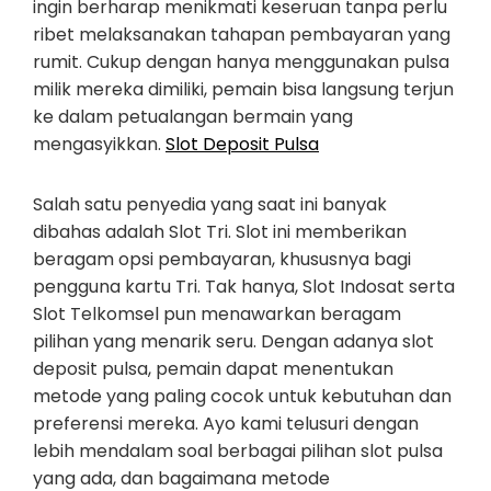
ingin berharap menikmati keseruan tanpa perlu
ribet melaksanakan tahapan pembayaran yang
rumit. Cukup dengan hanya menggunakan pulsa
milik mereka dimiliki, pemain bisa langsung terjun
ke dalam petualangan bermain yang
mengasyikkan.
Slot Deposit Pulsa
Salah satu penyedia yang saat ini banyak
dibahas adalah Slot Tri. Slot ini memberikan
beragam opsi pembayaran, khususnya bagi
pengguna kartu Tri. Tak hanya, Slot Indosat serta
Slot Telkomsel pun menawarkan beragam
pilihan yang menarik seru. Dengan adanya slot
deposit pulsa, pemain dapat menentukan
metode yang paling cocok untuk kebutuhan dan
preferensi mereka. Ayo kami telusuri dengan
lebih mendalam soal berbagai pilihan slot pulsa
yang ada, dan bagaimana metode