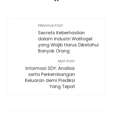
PREVIOUS POST
Secrets Keberhasilan
dalam Industri Walitogel
yang Wajib Harus Diketahui
Banyak Orang
NEXT POST
Informasi SDY: Analisis
serta Perkembangan
Keluaran demi Prediksi
Yang Tepat