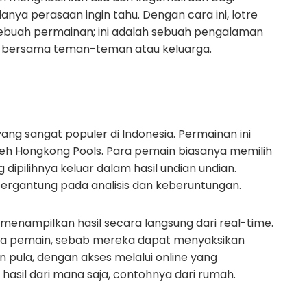
a perasaan ingin tahu. Dengan cara ini, lotre
 sebuah permainan; ini adalah sebuah pengalaman
ra bersama teman-teman atau keluarga.
ang sangat populer di Indonesia. Permainan ini
oleh Hongkong Pools. Para pemain biasanya memilih
ipilihnya keluar dalam hasil undian undian.
ergantung pada analisis dan keberuntungan.
menampilkan hasil secara langsung dari real-time.
para pemain, sebab mereka dapat menyaksikan
 pula, dengan akses melalui online yang
sil dari mana saja, contohnya dari rumah.