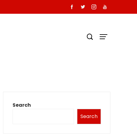
Search
Search