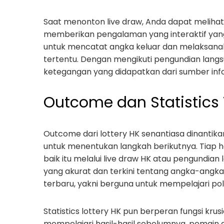
Saat menonton live draw, Anda dapat melihat
memberikan pengalaman yang interaktif yang
untuk mencatat angka keluar dan melaksanak
tertentu. Dengan mengikuti pengundian lan
ketegangan yang didapatkan dari sumber info 
Outcome dan Statistics 
Outcome dari lottery HK senantiasa dinantikan
untuk menentukan langkah berikutnya. Tiap h
baik itu melalui live draw HK atau pengundia
yang akurat dan terkini tentang angka-angka
terbaru, yakni berguna untuk mempelajari pol
Statistics lottery HK pun berperan fungsi kru
mempelajari hasil-hasil sebelumnya, pemain