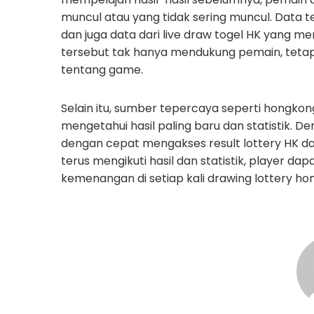
muncul atau yang tidak sering muncul. Data ter
dan juga data dari live draw togel HK yang m
tersebut tak hanya mendukung pemain, tet
tentang game.
Selain itu, sumber tepercaya seperti hongk
mengetahui hasil paling baru dan statistik. De
dengan cepat mengakses result lottery HK dari
terus mengikuti hasil dan statistik, player d
kemenangan di setiap kali drawing lottery ho