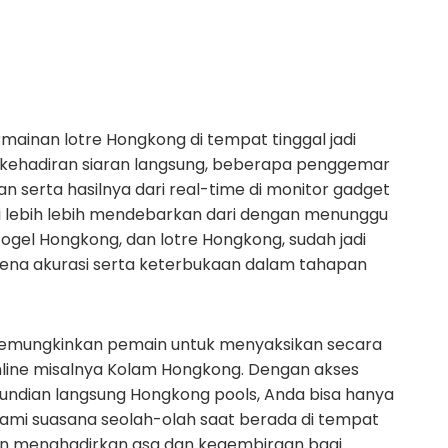
mainan lotre Hongkong di tempat tinggal jadi
kehadiran siaran langsung, beberapa penggemar
n serta hasilnya dari real-time di monitor gadget
i lebih lebih mendebarkan dari dengan menunggu
Togel Hongkong, dan lotre Hongkong, sudah jadi
arena akurasi serta keterbukaan dalam tahapan
 memungkinkan pemain untuk menyaksikan secara
nline misalnya Kolam Hongkong. Dengan akses
undian langsung Hongkong pools, Anda bisa hanya
lami suasana seolah-olah saat berada di tempat
akan menghadirkan asa dan kegembiraan bagi