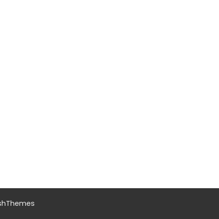
shThemes