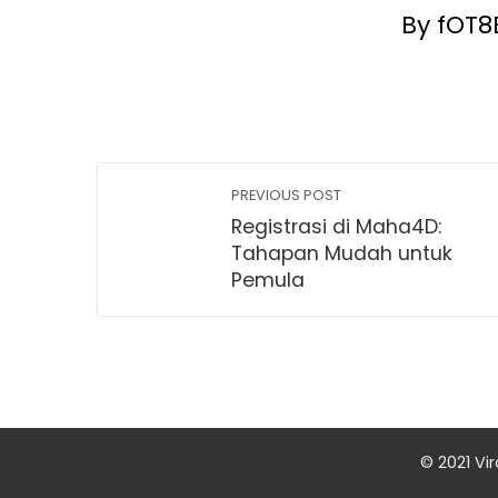
By fOT
PREVIOUS POST
Registrasi di Maha4D:
Tahapan Mudah untuk
Pemula
© 2021 Vir