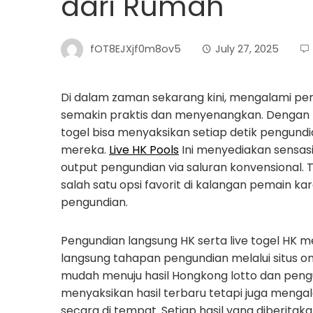
dari Rumah
fOT8EJXjf0m8ov5
July 27, 2025
Di dalam zaman sekarang kini, mengalami per
semakin praktis dan menyenangkan. Dengan 
togel bisa menyaksikan setiap detik pengundia
mereka.
Live HK Pools
Ini menyediakan sensas
output pengundian via saluran konvensional. 
salah satu opsi favorit di kalangan pemain k
pengundian.
Pengundian langsung HK serta live togel HK
langsung tahapan pengundian melalui situs o
mudah menuju hasil Hongkong lotto dan peng
menyaksikan hasil terbaru tetapi juga menga
secara di tempat. Setiap hasil yang diberit