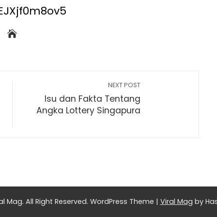
8EJXjf0m8ov5
NEXT POST
Isu dan Fakta Tentang
Angka Lottery Singapura
al Mag. All Right Reserved.
WordPress Theme
|
Viral Mag
by Ha