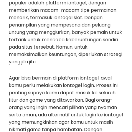
populer adalah platform iontogel, dengan
memberikan macam-macam tipe permainan
menarik, termasuk iontogel slot. Dengan
penampilan yang mempesona dan peluang
untung yang menggiurkan, banyak pemain untuk
tertarik untuk mencoba keberuntungan sendiri
pada situs tersebut. Namun, untuk
memaksimalkan keuntungan, diperlukan strategi
yang jitu jitu.
Agar bisa bermain di platform iontogel, awal
kamu perlu melakukan iontogel login. Proses ini
penting supaya kamu dapat masuk ke seluruh
fitur dan game yang ditawarkan. Bagi orang-
orang yang ingin mencari pilihan yang nyaman
serta aman, ada alternatif untuk login ke iontogel
yang memungkinkan agar kamu untuk masih
nikmati game tanpa hambatan. Dengan