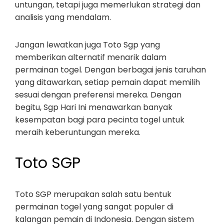
untungan, tetapi juga memerlukan strategi dan
analisis yang mendalam.
Jangan lewatkan juga Toto Sgp yang
memberikan alternatif menarik dalam
permainan togel. Dengan berbagai jenis taruhan
yang ditawarkan, setiap pemain dapat memilih
sesuai dengan preferensi mereka. Dengan
begitu, Sgp Hari Ini menawarkan banyak
kesempatan bagi para pecinta togel untuk
meraih keberuntungan mereka.
Toto SGP
Toto SGP merupakan salah satu bentuk
permainan togel yang sangat populer di
kalangan pemain di Indonesia. Dengan sistem