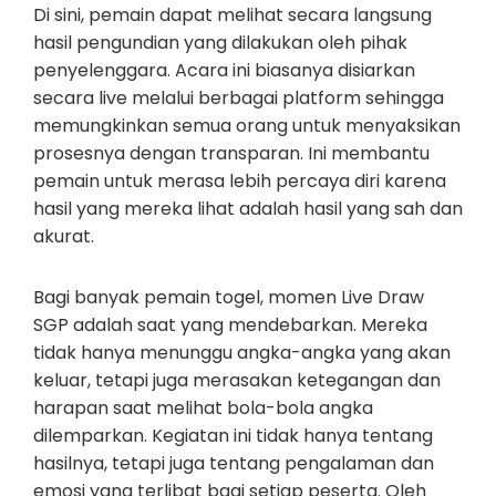
Di sini, pemain dapat melihat secara langsung
hasil pengundian yang dilakukan oleh pihak
penyelenggara. Acara ini biasanya disiarkan
secara live melalui berbagai platform sehingga
memungkinkan semua orang untuk menyaksikan
prosesnya dengan transparan. Ini membantu
pemain untuk merasa lebih percaya diri karena
hasil yang mereka lihat adalah hasil yang sah dan
akurat.
Bagi banyak pemain togel, momen Live Draw
SGP adalah saat yang mendebarkan. Mereka
tidak hanya menunggu angka-angka yang akan
keluar, tetapi juga merasakan ketegangan dan
harapan saat melihat bola-bola angka
dilemparkan. Kegiatan ini tidak hanya tentang
hasilnya, tetapi juga tentang pengalaman dan
emosi yang terlibat bagi setiap peserta. Oleh