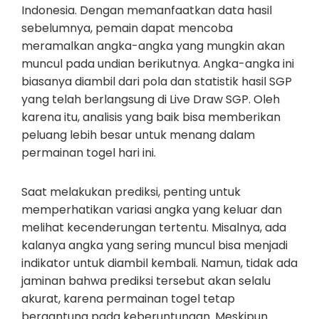
Indonesia. Dengan memanfaatkan data hasil
sebelumnya, pemain dapat mencoba
meramalkan angka-angka yang mungkin akan
muncul pada undian berikutnya. Angka-angka ini
biasanya diambil dari pola dan statistik hasil SGP
yang telah berlangsung di Live Draw SGP. Oleh
karena itu, analisis yang baik bisa memberikan
peluang lebih besar untuk menang dalam
permainan togel hari ini.
Saat melakukan prediksi, penting untuk
memperhatikan variasi angka yang keluar dan
melihat kecenderungan tertentu. Misalnya, ada
kalanya angka yang sering muncul bisa menjadi
indikator untuk diambil kembali. Namun, tidak ada
jaminan bahwa prediksi tersebut akan selalu
akurat, karena permainan togel tetap
bergantung pada keberuntungan. Meskipun