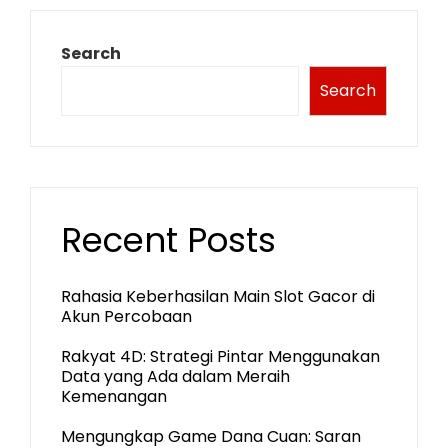
Search
Search
Recent Posts
Rahasia Keberhasilan Main Slot Gacor di
Akun Percobaan
Rakyat 4D: Strategi Pintar Menggunakan
Data yang Ada dalam Meraih
Kemenangan
Mengungkap Game Dana Cuan: Saran