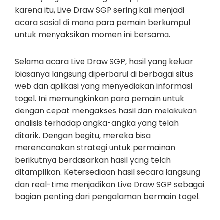
karena itu, Live Draw SGP sering kali menjadi
acara sosial di mana para pemain berkumpul
untuk menyaksikan momen ini bersama.
Selama acara Live Draw SGP, hasil yang keluar
biasanya langsung diperbarui di berbagai situs
web dan aplikasi yang menyediakan informasi
togel. Ini memungkinkan para pemain untuk
dengan cepat mengakses hasil dan melakukan
analisis terhadap angka-angka yang telah
ditarik. Dengan begitu, mereka bisa
merencanakan strategi untuk permainan
berikutnya berdasarkan hasil yang telah
ditampilkan. Ketersediaan hasil secara langsung
dan real-time menjadikan Live Draw SGP sebagai
bagian penting dari pengalaman bermain togel.