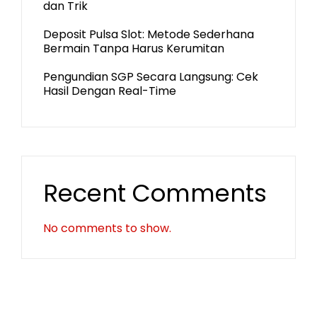
dan Trik
Deposit Pulsa Slot: Metode Sederhana
Bermain Tanpa Harus Kerumitan
Pengundian SGP Secara Langsung: Cek
Hasil Dengan Real-Time
Recent Comments
No comments to show.