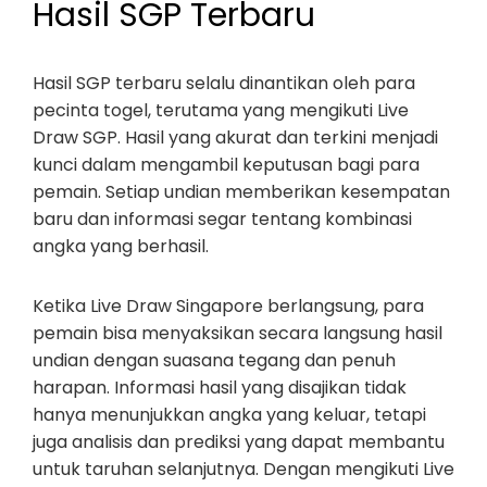
Hasil SGP Terbaru
Hasil SGP terbaru selalu dinantikan oleh para
pecinta togel, terutama yang mengikuti Live
Draw SGP. Hasil yang akurat dan terkini menjadi
kunci dalam mengambil keputusan bagi para
pemain. Setiap undian memberikan kesempatan
baru dan informasi segar tentang kombinasi
angka yang berhasil.
Ketika Live Draw Singapore berlangsung, para
pemain bisa menyaksikan secara langsung hasil
undian dengan suasana tegang dan penuh
harapan. Informasi hasil yang disajikan tidak
hanya menunjukkan angka yang keluar, tetapi
juga analisis dan prediksi yang dapat membantu
untuk taruhan selanjutnya. Dengan mengikuti Live